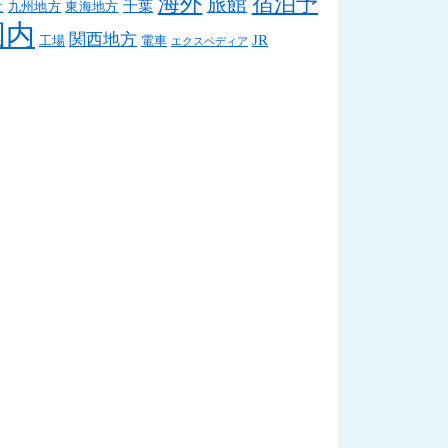
海外
宿泊予
旅館
社
千葉
九州地方
東海地方
国内
関西地方
JR
工場
電車
エクスペディア