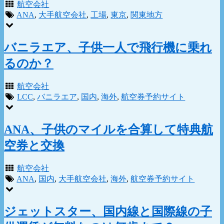
航空会社
ANA
,
大手航空会社
,
工場
,
東京
,
関東地方
バニラエア、子供一人で飛行機に乗れ
るのか？
航空会社
LCC
,
バニラエア
,
国内
,
海外
,
航空券予約サイト
ANA、子供のマイルを合算して特典航
空券と交換
航空会社
ANA
,
国内
,
大手航空会社
,
海外
,
航空券予約サイト
ジェットスター、国内線と国際線の子