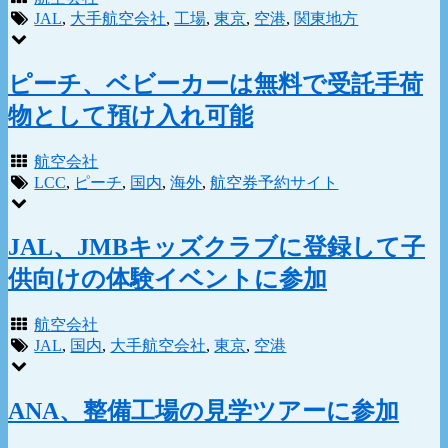
JAL
,
大手航空会社
,
工場
,
東京
,
空港
,
関東地方
ピーチ、ベビーカーは無料で受託手荷
物として預け入れ可能
航空会社
LCC
,
ピーチ
,
国内
,
海外
,
航空券予約サイト
JAL、JMBキッズクラブに登録して子
供向けの体験イベントに参加
航空会社
JAL
,
国内
,
大手航空会社
,
東京
,
空港
ANA、整備工場の見学ツアーに参加