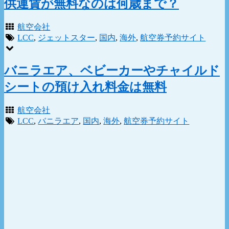
供運賃が無料なのは何歳まで？
航空会社
LCC
,
ジェットスター
,
国内
,
海外
,
航空券予約サイト
バニラエア、ベビーカーやチャイルド
シートの預け入れ料金は無料
航空会社
LCC
,
バニラエア
,
国内
,
海外
,
航空券予約サイト